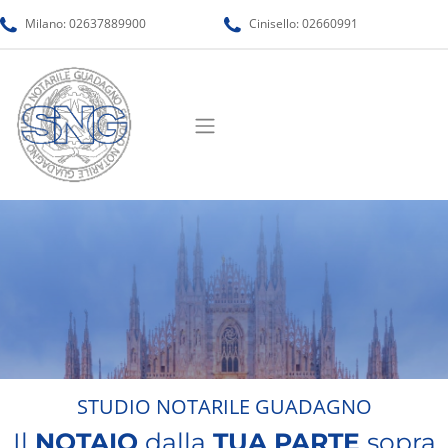
Milano:
02637889900
Cinisello:
02660991
STUDIO NOTARILE GUADAGNO
Il
NOTAIO
dalla
TUA PARTE
sopra